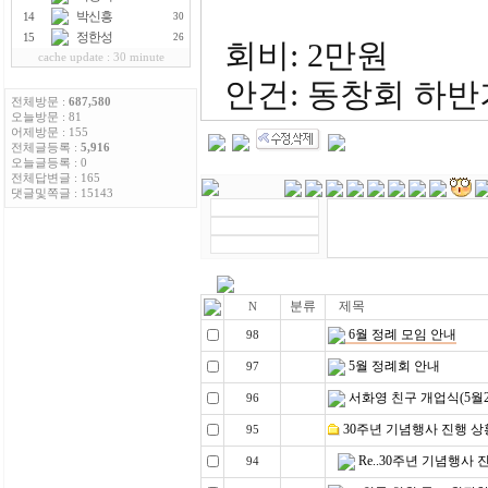
박신흥
14
30
정한성
15
26
회비: 2만원
cache update : 30 minute
안건: 동창회 하반기
전체방문 :
687,580
오늘방문 : 81
어제방문 : 155
전체글등록 :
5,916
오늘글등록 : 0
전체답변글 : 165
댓글및쪽글 : 15143
분류
제목
N
6월 정례 모임 안내
98
5월 정례회 안내
97
서화영 친구 개업식(5월2
96
30주년 기념행사 진행 상
95
Re..30주년 기념행사 
94