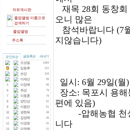
재목 28회 동창회
자유게시판
오니 많은
졸업앨범 이름으로
검색하기
참석바랍니다 (7월
졸업앨범
지않습니다)
주소록
글등록순
새내기
포인트순
아
오성일
1,084
임동후
315
보강
250
이재선
일시: 6월 29일(월)
99
이정백
5
90
장소: 목포시 용해
최성
6
79
이동훈
7
76
편에 있음)
양인상
8
62
이동만
9
61
-압해농협 천성태
권현욱
10
49
김영학
11
36
니다
이경호
12
35
이정백
13
31