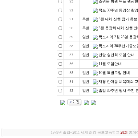
조위문 회원 목포 원광
93
목포 30주년 동영상 촬영
92
특별
3월 대체 산행 참가 통
91
특별
3월 동창회 대체 산행 
90
일반
목포지역 2월 28일 동창
89
일반
목포지역 30주년기금모
88
일반
년말 송년회 모임 안내
87
11월 모임안내
86
일반
10월 특별모임 안내
85
일반
재경 한마음 체육대회 
84
일반
졸업 30주년 행사 추진 
83
1979년 졸업~2011 세계 최강 목포고등학교
28회
홈페이