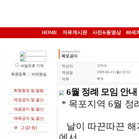
HOME
자유게시판
사진&동영상
88세
mokponotice
목포공지
비밀번호 기억
ㆍ
작성자
고익수
ㆍ
작성일
2009-06-15 (월) 16:52
회원등록
｜
비번분실
ㆍ
지역
목포
6월 정례 모임 안내
회원동정 및 알림
재경공지 및 결산
* 목포지역 6월 정
재광공지 및 결산
재목공지 및 결산
날이 따끈따끈 해지네
부 고 [訃 告]
에서