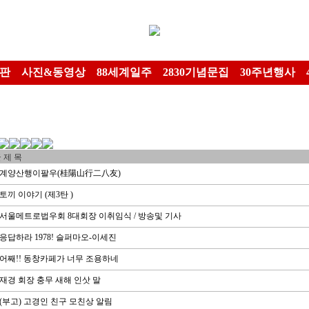
판
사진&동영상
88세계일주
2830기념문집
30주년행사
제 목
계양산행이팔우(桂陽山行二八友)
토끼 이야기 (제3탄 )
서울메트로법우회 8대회장 이취임식 / 방송및 기사
응답하라 1978! 슬퍼마오-이세진
어째!! 동창카페가 너무 조용하네
재경 회장 충무 새해 인삿 말
(부고) 고경인 친구 모친상 알림