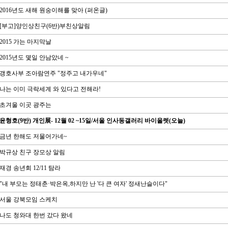
2016년도 새해 원숭이해를 맞아 (퍼온글)
[부고]양인상친구(6반)부친상알림
2015 가는 마지막날
2015년도 몇일 안남았네 ~
갱호사부 조아람연주 "정주고 내가우네"
나는 이미 극락세계 와 있다고 전해라!
초겨울 이곳 광주는
윤형호(9반) 개인展- 12월 02 ~15일/서울 인사동갤러리 바이올렛(오늘)
금년 한해도 저물어가네~
박규상 친구 장모상 알림
재경 송년회 12/11 탐라
"내 부모는 정태춘·박은옥,하지만 난 '다 큰 여자' 정새난슬이다"
서울 강북모임 스케치
나도 청와대 한번 갔다 왔네