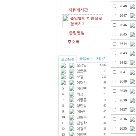
2648
자유게시판
2647
졸업앨범 이름으로
검색하기
2646
졸업앨범
2645
주소록
2644
2643
글등록순
새내기
포인트순
2642
오성일
1,084
임동후
315
2641
보강
250
2640
이재선
99
이정백
5
90
2639
최성
6
79
이동훈
7
76
2638
양인상
8
62
2637
이동만
9
61
권현욱
10
49
2636
김영학
11
36
이경호
2635
12
35
이정백
13
31