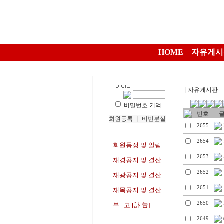
HOME
자유게시
| 자유게시판
비밀번호 기억
번호
글 
회원등록
｜
비번분실
2655
2654
회원동정 및 알림
2653
재경공지 및 결산
2652
재광공지 및 결산
2651
재목공지 및 결산
2650
부 고 [訃 告]
2649